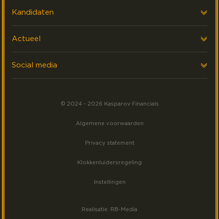
Onze klanten
Voor werkgevers
Kandidaten
FAQ & Contact
Interim Financials
Voor kandidaten
Actueel
Werving & Selectie
Executive search
Laatste nieuws
Social media
Events
Volg ons op LinkedIn
Meest gezocht
© 2024 - 2026 Kasparov Financials
Volg ons op Facebook
Algemene voorwaarden
Volg ons op Instagram
Privacy statement
Klokkenluidersregeling
Instellingen
Realisatie: RB-Media