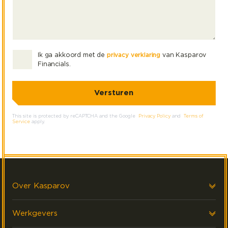
Ik ga akkoord met de
privacy verklaring
van Kasparov
Financials.
This site is protected by reCAPTCHA and the Google
Privacy Policy
and
Terms of
Service
apply.
Over Kasparov
Over ons
Werkgevers