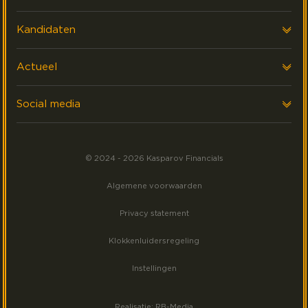
Onze klanten
Voor werkgevers
Kandidaten
FAQ & Contact
Interim Financials
Voor kandidaten
Actueel
Werving & Selectie
Executive search
Laatste nieuws
Social media
Events
Volg ons op LinkedIn
Meest gezocht
© 2024 - 2026 Kasparov Financials
Volg ons op Facebook
Algemene voorwaarden
Volg ons op Instagram
Privacy statement
Klokkenluidersregeling
Instellingen
Realisatie: RB-Media