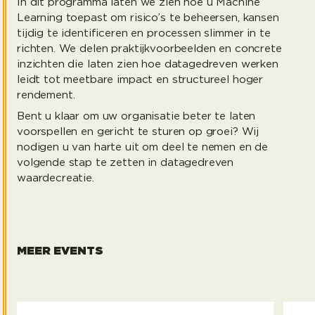
In dit programma laten we zien hoe u Machine
Learning toepast om risico’s te beheersen, kansen
tijdig te identificeren en processen slimmer in te
richten. We delen praktijkvoorbeelden en concrete
inzichten die laten zien hoe datagedreven werken
leidt tot meetbare impact en structureel hoger
rendement.
Bent u klaar om uw organisatie beter te laten
voorspellen en gericht te sturen op groei? Wij
nodigen u van harte uit om deel te nemen en de
volgende stap te zetten in datagedreven
waardecreatie.
MEER EVENTS
Freelancial 2026
On