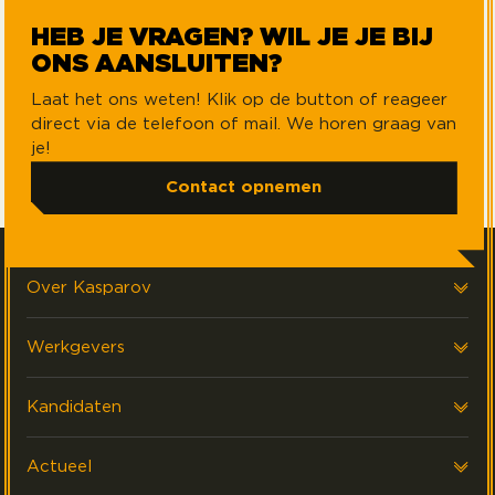
HEB JE VRAGEN? WIL JE JE BIJ
ONS AANSLUITEN?
Laat het ons weten! Klik op de button of reageer
direct via de telefoon of mail. We horen graag van
je!
Contact opnemen
Over Kasparov
Over ons
Werkgevers
Onze klanten
Voor werkgevers
Kandidaten
FAQ & Contact
Interim Financials
Voor kandidaten
Actueel
Werving & Selectie