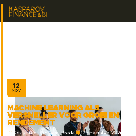
12
NOV
MACHINE LEARNING ALS
VERSNELLER VOOR GROEI EN
RENDEMENT
Restaurant Blossem, Breda
12 november 2026