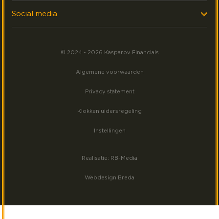
Executive search
Laatste nieuws
Social media
Events
Volg ons op LinkedIn
Meest gezocht
© 2024 - 2026 Kasparov Financials
Volg ons op Facebook
Algemene voorwaarden
Volg ons op Instagram
Privacy statement
Klokkenluidersregeling
Instellingen
Realisatie: RB-Media
Webdesign Breda