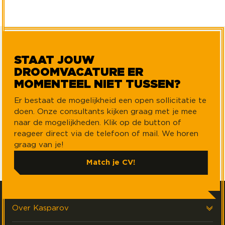
STAAT JOUW
DROOMVACATURE ER
MOMENTEEL NIET TUSSEN?
Er bestaat de mogelijkheid een open sollicitatie te
doen. Onze consultants kijken graag met je mee
naar de mogelijkheden. Klik op de button of
reageer direct via de telefoon of mail. We horen
graag van je!
Match je CV!
Over Kasparov