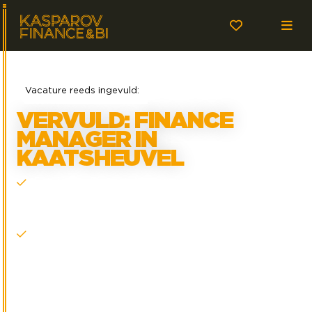
Vacature reeds ingevuld:
VERVULD: FINANCE
MANAGER IN
KAATSHEUVEL
Ben jij een Finance Manager die zorgt voor rust,
structuur en betrouwbaarheid binnen de
financiële organisatie?
Weet je jouw analytische kracht te combineren
met een praktische, ondersteunende manier van
werken?