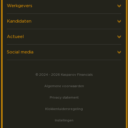
Over ons
Werkgevers
Onze klanten
Voor werkgevers
Kandidaten
FAQ & Contact
Interim Financials
Voor kandidaten
Actueel
Werving & Selectie
Executive search
Laatste nieuws
Social media
Events
Volg ons op LinkedIn
Meest gezocht
© 2024 - 2026 Kasparov Financials
Volg ons op Facebook
Algemene voorwaarden
Volg ons op Instagram
Privacy statement
Klokkenluidersregeling
Instellingen