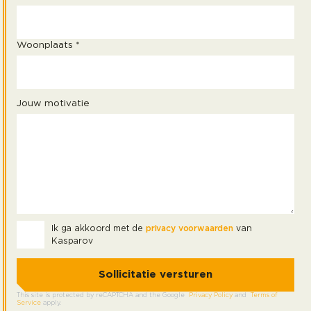
Woonplaats *
Jouw motivatie
Ik ga akkoord met de
privacy voorwaarden
van
Kasparov
This site is protected by reCAPTCHA and the Google
Privacy Policy
and
Terms of
Service
apply.