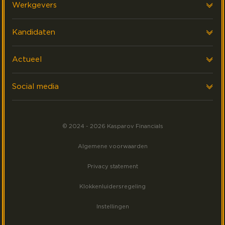
Over ons
Werkgevers
Onze klanten
Voor werkgevers
Kandidaten
FAQ & Contact
Interim Financials
Voor kandidaten
Actueel
Werving & Selectie
Executive search
Laatste nieuws
Social media
Events
Volg ons op LinkedIn
Meest gezocht
© 2024 - 2026 Kasparov Financials
Volg ons op Facebook
Algemene voorwaarden
Volg ons op Instagram
Privacy statement
Klokkenluidersregeling
Instellingen