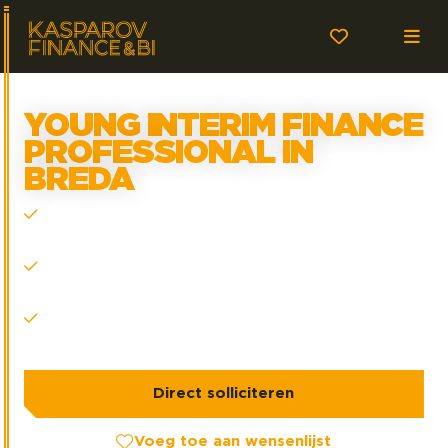
YOUNG INTERIM FINANCE
PROFESSIONAL IN
BREDA
Afwisseling & groei: werk aan uiteenlopende
Finance-projecten bij toonaangevende bedrijven
Sterke start: ontwikkel je via ons erkende
opleidingsprogramma
Alles geregeld: leaseauto, thuiswerkpakket én een
bijdrage aan je sport abonnement.
Direct solliciteren
Voeg toe aan wensenlijst