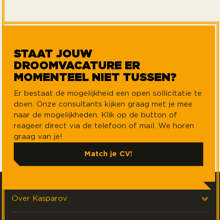
STAAT JOUW
DROOMVACATURE ER
MOMENTEEL NIET TUSSEN?
Er bestaat de mogelijkheid een open sollicitatie te
doen. Onze consultants kijken graag met je mee
naar de mogelijkheden. Klik op de button of
reageer direct via de telefoon of mail. We horen
graag van je!
Match je CV!
Over Kasparov