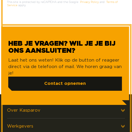
This site is protected by reCAPTCHA and the Google
Privacy Policy
and
Terms of
Service
apply.
HEB JE VRAGEN? WIL JE JE BIJ
ONS AANSLUITEN?
Laat het ons weten! Klik op de button of reageer
direct via de telefoon of mail. We horen graag van
je!
Contact opnemen
Over Kasparov
Over ons
Werkgevers