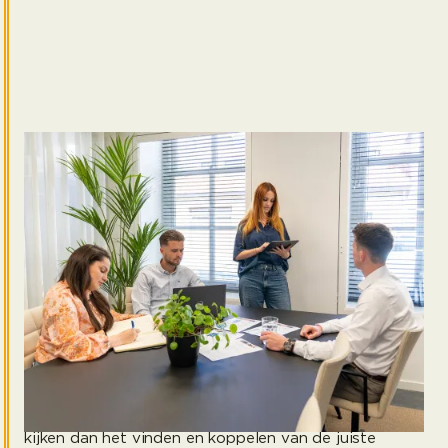
Diverse rollen samen met finance (executive)
recruiters invullen
De dienstverlening van Kasparov Financials helpt jou
enerzijds met het invullen van vaste rollen. Het gaat
om functies van mid-career tot senior executives.
Dat kunnen bijvoorbeeld teamleiders, accounting-
professionals, (business- en financial-) controllers of
CFO's zijn. Anderzijds kunnen we je ook helpen met
het vinden van junior kandidaten, veelal op
interim-
basis
.
We fungeren als jouw volwaardige
accounting &
finance recruitment partner
. Daarbij komt meer
kijken dan het vinden en koppelen van de juiste