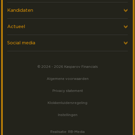
Onze klanten
Voor werkgevers
Kandidaten
FAQ & Contact
Interim Financials
Voor kandidaten
Actueel
Werving & Selectie
Executive search
Laatste nieuws
Social media
Events
Volg ons op LinkedIn
Meest gezocht
© 2024 - 2026 Kasparov Financials
Volg ons op Facebook
Algemene voorwaarden
Volg ons op Instagram
Privacy statement
Klokkenluidersregeling
Instellingen
Realisatie: RB-Media