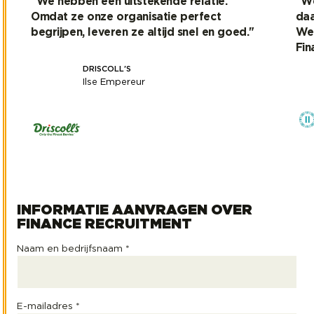
"We hebben een uitstekende relatie.
"We
Omdat ze onze organisatie perfect
daa
begrijpen, leveren ze altijd snel en goed."
Wer
Fin
DRISCOLL'S
Ilse Empereur
We hebben een uitstekende relatie. Omdat ze onze
We 
INFORMATIE AANVRAGEN OVER
FINANCE RECRUITMENT
Naam en bedrijfsnaam *
E-mailadres *