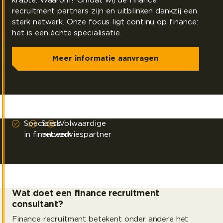
krapte. Waarom? Omdat wij dé finance
recruitment partners zijn en uitblinken dankzij een
sterk netwerk. Onze focus ligt continu op finance:
het is een échte specialisatie.
Meer informatie aanvragen
Specialist
Sterk
Volwaardige
in finance
netwerk
adviespartner
Wat doet een finance recruitment
consultant?
Finance recruitment betekent onder andere het