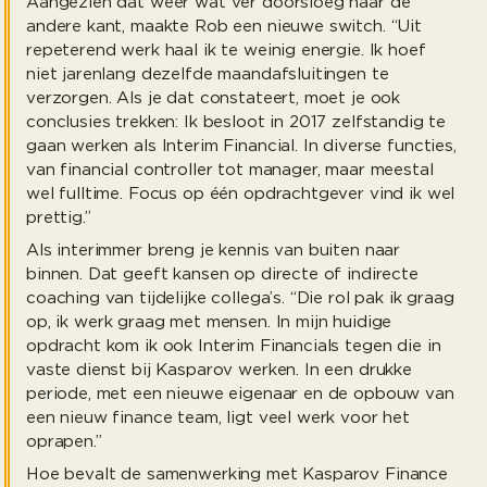
Aangezien dat weer wat ver doorsloeg naar de
andere kant, maakte Rob een nieuwe switch. “Uit
repeterend werk haal ik te weinig energie. Ik hoef
niet jarenlang dezelfde maandafsluitingen te
verzorgen. Als je dat constateert, moet je ook
conclusies trekken: Ik besloot in 2017 zelfstandig te
gaan werken als Interim Financial. In diverse functies,
van financial controller tot manager, maar meestal
wel fulltime. Focus op één opdrachtgever vind ik wel
prettig.”
Als interimmer breng je kennis van buiten naar
binnen. Dat geeft kansen op directe of indirecte
coaching van tijdelijke collega’s. “Die rol pak ik graag
op, ik werk graag met mensen. In mijn huidige
opdracht kom ik ook Interim Financials tegen die in
vaste dienst bij Kasparov werken. In een drukke
periode, met een nieuwe eigenaar en de opbouw van
een nieuw finance team, ligt veel werk voor het
oprapen.”
Hoe bevalt de samenwerking met Kasparov Finance