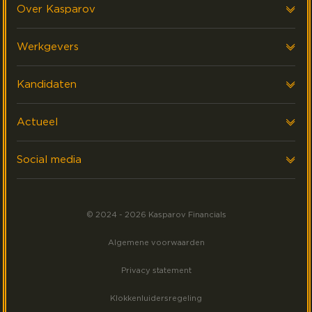
Over Kasparov
Over ons
Werkgevers
Onze klanten
Voor werkgevers
Kandidaten
FAQ & Contact
Interim Financials
Voor kandidaten
Actueel
Werving & Selectie
Executive search
Laatste nieuws
Social media
Events
Volg ons op LinkedIn
Meest gezocht
© 2024 - 2026 Kasparov Financials
Volg ons op Facebook
Algemene voorwaarden
Volg ons op Instagram
Privacy statement
Klokkenluidersregeling