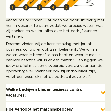
bedrijven die je nog niet kent. We beschikken over
een groot netwerk van opdrachtgevers en zetten
alles op alles om de ideale kandidaat voor hun
vacatures te vinden. Dat doen we door uitvoerig met
hen in gesprek te gaan, zodat we precies weten wat
zij zoeken én we jou alles over het bedrijf kunnen
vertellen.
Daarom vinden wij de kennismaking met jou als
business controller ook zeer belangrijk. We willen
weten waar je behoefte aan hebt en waar je met je
carrière naartoe wil. Is er een match? Dan leggen we
jouw profiel met een uitgebreid verslag voor aan de
opdrachtgever. Wanneer ook zij enthousiast zijn,
volgt een gesprek met de opdrachtgever zelf.
Welke bedrijven bieden business control
vacatures?
Hoe verloopt het matchingproces?