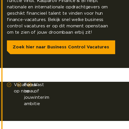
functie vindt. Kasparov Finance & BI helpt
nationale en internationale opdrachtgevers om
geschikt financieel talent te vinden voor hun
finance-vacatures. Bekijk snel welke business
control vacatures er op dit moment openstaan
om te zien of jouw droombaan erbij zit!
Zoek hier naar Business Control Vacatures
Vacatures
Focus
Vast
op niveau
op
of
jouw
interim
ambitie