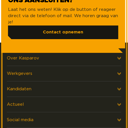
ONS AANSLUITEN?
Laat het ons weten! Klik op de button of reageer
direct via de telefoon of mail. We horen graag van
je!
Contact opnemen
Over Kasparov
Over ons
Werkgevers
Onze klanten
Voor werkgevers
Kandidaten
FAQ & Contact
Interim Financials
Voor kandidaten
Actueel
Werving & Selectie
Executive search
Laatste nieuws
Social media