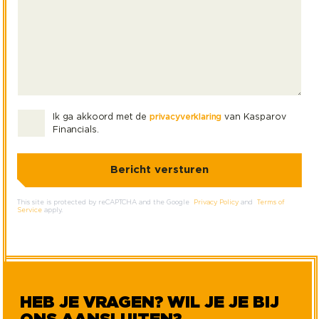
Ik ga akkoord met de
privacyverklaring
van Kasparov
Financials.
This site is protected by reCAPTCHA and the Google
Privacy Policy
and
Terms of
Service
apply.
HEB JE VRAGEN? WIL JE JE BIJ